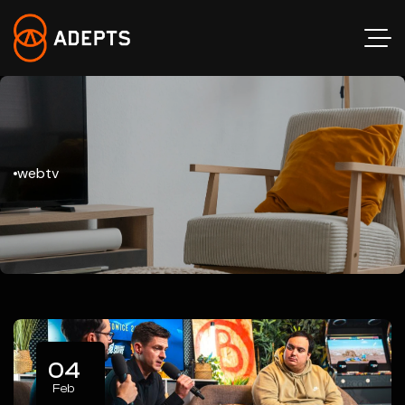
webtv
04
Feb