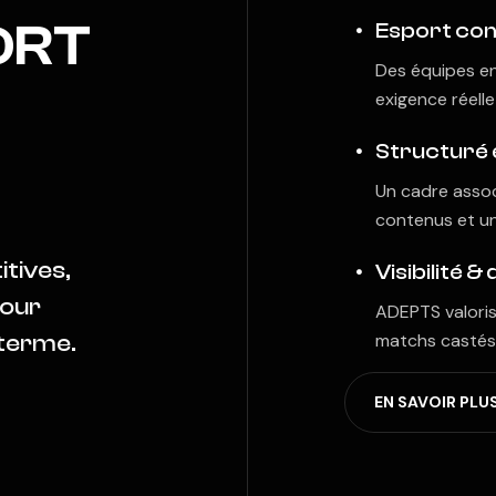
ORT
Esport com
Des équipes en
exigence réelle
Structuré 
Un cadre assoc
contenus et un
tives,
Visibilité &
pour
ADEPTS valoris
matchs castés 
 terme.
E
N
S
A
V
O
I
R
P
L
U