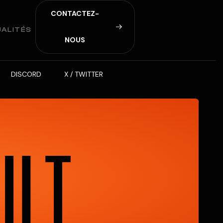
C
O
N
T
A
C
T
E
Z
-
ALITÉS
N
O
U
S
DISCORD
X / TWITTER
U
L
T