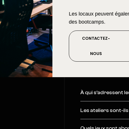
Les locaux peuvent égalem
des bootcamps.
C
O
N
T
A
C
T
E
Z
-
N
O
U
S
À qui s'adressent l
Les ateliers sont-il
Quels jeux sont abor