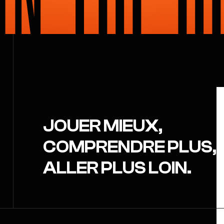
J
O
U
E
R
M
I
E
U
X
,
C
O
M
P
R
E
N
D
R
E
P
L
U
S
,
A
L
L
E
R
P
L
U
S
L
O
I
N
.