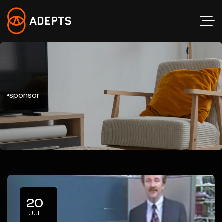
sponsor
20
Jul