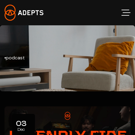
podcast
03
Dec