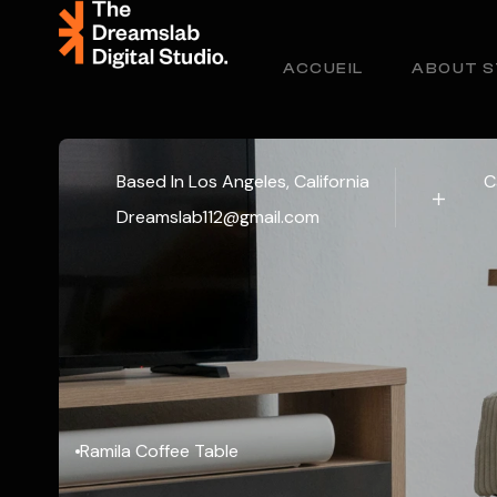
ACCUEIL
ABOUT S
Based In Los Angeles, California
C
Dreamslab112@gmail.com
Ramila Coffee Table