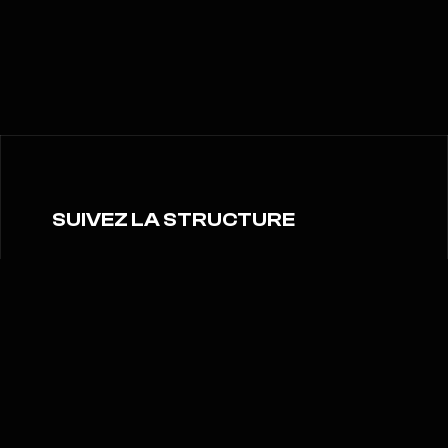
SUIVEZ LA STRUCTURE
Tout ADEPTS, en temps réel
Actualités, matchs, événements et
coulisses: retrouvez toute la vie
d'ADEPTS sur nos réseaux.