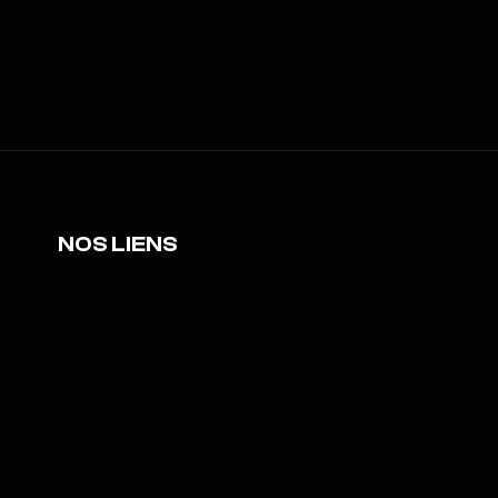
NOS LIENS
Adhérez à l'association
Notre fiche BO3.GG
Notre chaine Youtube
Rejoignez notre serveur Discord