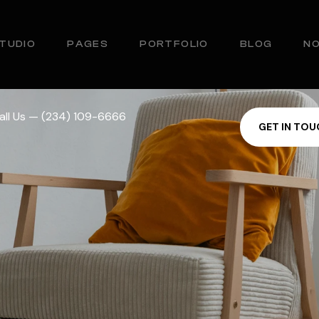
TUDIO
PAGES
PORTFOLIO
BLOG
N
all Us — (234) 109-6666
G
E
T
I
N
T
O
U