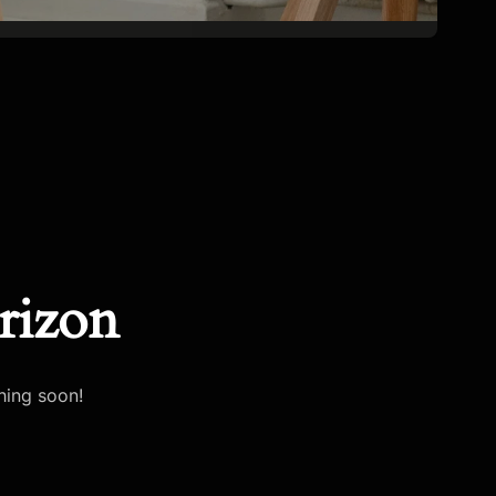
rizon
hing soon!