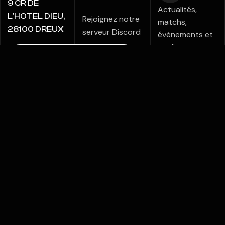
9 CR DE
Actualités,
L’HOTEL DIEU,
Rejoignez notre
matchs,
28100 DREUX
serveur Discord
événements et
coulisses:
Notre fiche
retrouvez toute
Google
la vie d'ADEPTS
sur nos réseaux.
FACEBOOK
INSTAGRAM
X / TWITTER
Copyright © 2026 Adepts esports // Associations loi
du 1er juillet 1901
Mentions légales