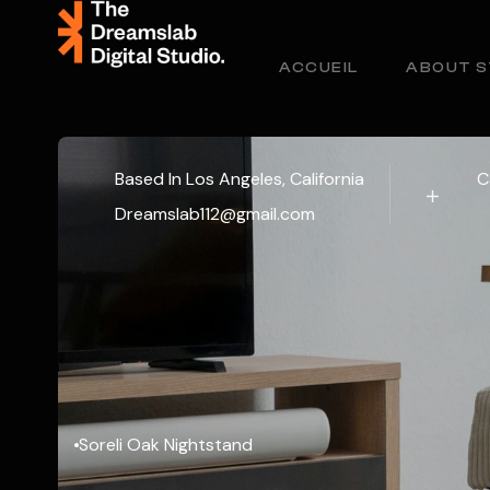
ACCUEIL
ABOUT S
Based In Los Angeles, California
C
Dreamslab112@gmail.com
Soreli Oak Nightstand