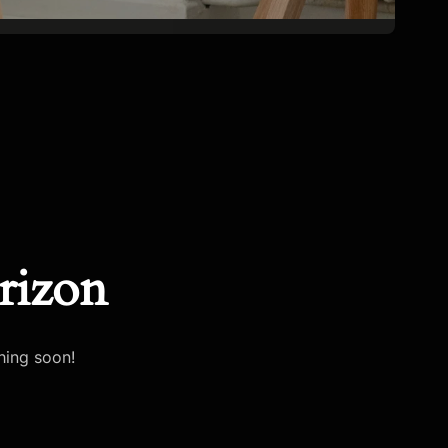
rizon
hing soon!