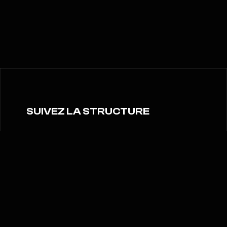
SUIVEZ LA STRUCTURE
Tout ADEPTS, en temps réel
Actualités, matchs, événements et
coulisses: retrouvez toute la vie
d'ADEPTS sur nos réseaux.