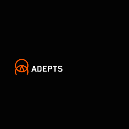
Envie de nous rejoindre ?
9 CR DE L’HOTEL DIEU, 28100 DREUX