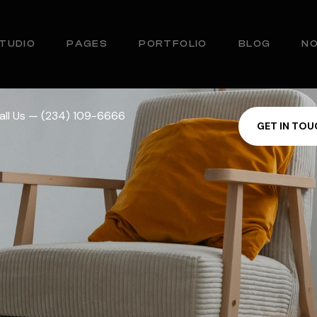
TUDIO
PAGES
PORTFOLIO
BLOG
N
all Us — (234) 109-6666
G
E
T
I
N
T
O
U