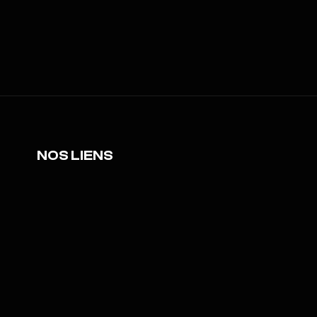
NOS LIENS
Adhérez à l'association
Notre fiche BO3.GG
Notre chaine Youtube
Rejoignez notre serveur Discord