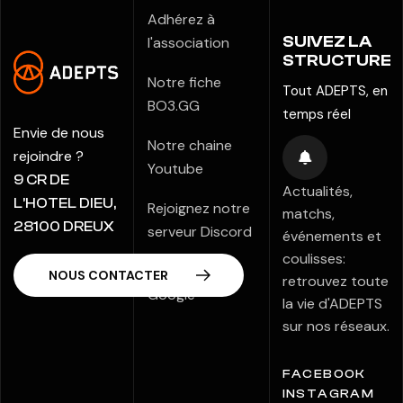
Adhérez à
SUIVEZ LA
l'association
STRUCTURE
Notre fiche
Tout ADEPTS, en
BO3.GG
temps réel
Envie de nous
Notre chaine
rejoindre ?
Youtube
9 CR DE
Actualités,
L’HOTEL DIEU,
Rejoignez notre
matchs,
28100 DREUX
serveur Discord
événements et
coulisses:
Notre fiche
retrouvez toute
Google
la vie d'ADEPTS
sur nos réseaux.
FACEBOOK
INSTAGRAM